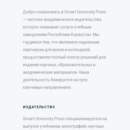
НАШИ НА
П
Р
Е
Д
С
Т
А
В
И
Л
И
С
В
О
П
Р
О
У
К
Ц
И
Ю
Н
А
С
О
Б
С
Т
В
Е
Н
Н
О
М
С
Т
Е
Д
Е
Н
F
R
A
N
K
F
U
R
T
B
O
O
K
F
AI
R
2
0
1
Добро пожаловать в Smart University Press
Д
А
— частное академическое издательство,
Ю
Н
4
которое оказывает услуги учебным
заведениям Республики Казахстан. Мы
гордимся тем, что являемся надежным
партнером для вузов и колледжей,
предоставляя полный спектр решений для
издания научных, образовательных и
академических материалов. Наша
деятельность базируется на трех
ключевых направлениях:
ИЗДАТЕЛЬСТВО
Smart University Press специализируется на
выпуске учебников, монографий, научных