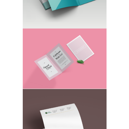
Открытки и пригласительные
Свадебные, юбилейные и для дргух
мероприятий
Бланки и Дипломы
Фирменные бланки и Дипломы на любой
дизайнерской бумаге.