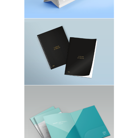
Тетради и блокноты
Переплет на скобах и пружине
Папки и удостоверения
Изделия из кожезаменителя, велюра и
дизайнерской бумаги