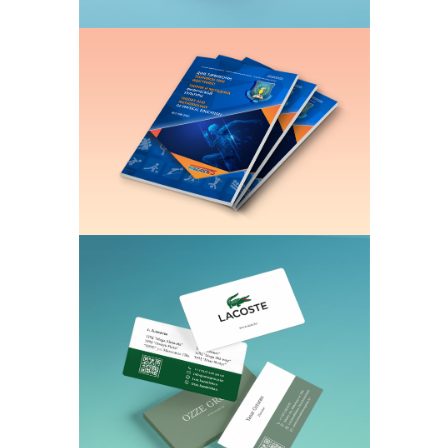
Журналы и Брошюры
Печать черно-белых и цветных страниц
на офсетной и мелованной бумагах
Визитки
Визитки с прямыми и скругленными
краями