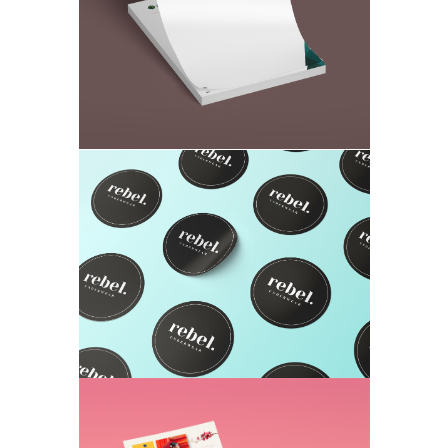
Этикетки и наклейки
Печать и вырез на самоклеющей бумаге
Флаера