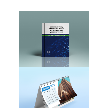
Книги в твердом и мягком
переплете
Изготовление крышек из качественного
картона и переплетных материалов.
Печать на матовой и глянцевой бумагах
с прошивкой или проклейкой блока
Календари
Календари настенные и настольные
различных форматов